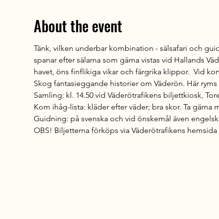
About the event
Tänk, vilken underbar kombination - sälsafari och guid
spanar efter sälarna som gärna vistas vid Hallands Väder
havet, öns finflikiga vikar och färgrika klippor.  Vid
Skog fantasieggande historier om Väderön. Här ryms allt
Samling: kl. 14.50 vid Väderötrafikens biljettkiosk, Tor
Kom ihåg-lista: kläder efter väder; bra skor. Ta gärna me
Guidning: på svenska och vid önskemål även engelsk
OBS! Biljetterna förköps via Väderötrafikens hemsida 