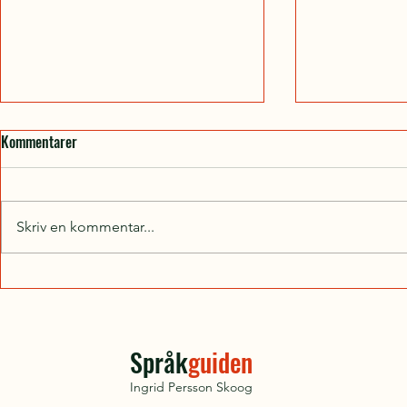
Kommentarer
Skriv en kommentar...
Vandra var du v
Säsongen 2025 kavalkad av roliga
möten och minnesvärda ögonblick
Språk
guiden
Ingrid Persson Skoog