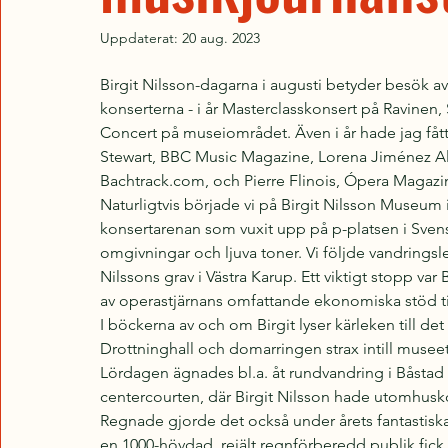
Uppdaterat:
20 aug. 2023
Birgit Nilsson-dagarna i augusti betyder besök av
konserterna - i år Masterclasskonsert på Ravinen,
Concert på museiområdet. Även i år hade jag fått 
Stewart, BBC Music Magazine, Lorena Jiménez Alo
Bachtrack.com, och Pierre Flinois, Ópera Magazi
Naturligtvis började vi på Birgit Nilsson Museum i
konsertarenan som vuxit upp på p-platsen i Svens
omgivningar och ljuva toner. Vi följde vandringsle
Nilssons grav i Västra Karup. Ett viktigt stopp v
av operastjärnans omfattande ekonomiska stöd ti
I böckerna av och om Birgit lyser kärleken till de
Drottninghall och domarringen strax intill museet
Lördagen ägnades bl.a. åt rundvandring i Båstad 
centercourten, där Birgit Nilsson hade utomhus
Regnade gjorde det också under årets fantastisk
en 1000-hövdad, rejält regnförberedd publik fick 