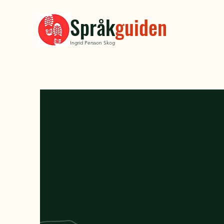
Språk
guiden
Ingrid Persson Skog