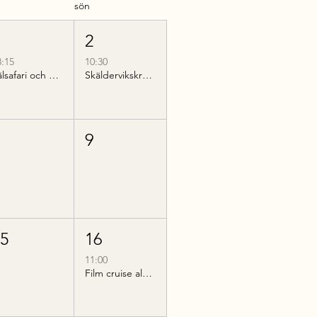
sön
1
2
8:15
10:30
Sälsafari och guidad kvällsvandring på Hallands Väderö
Skäldervikskryssning till Nimis
8
9
15
16
11:00
Film cruise along Bjärehalvön