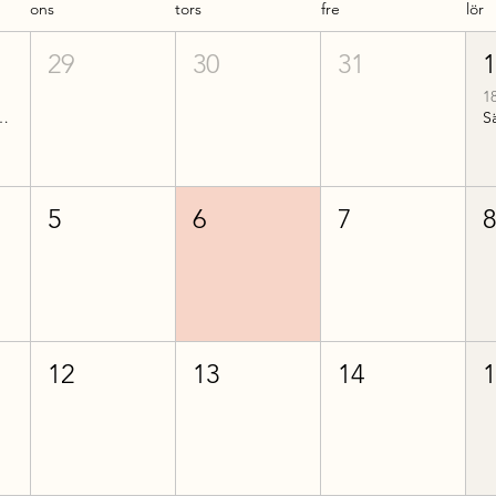
ons
tors
fre
lör
29
30
31
1
historia del 2
5
6
7
12
13
14