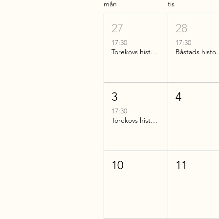
mån
tis
27
28
17:30
17:30
Torekovs historia
Båstads 
3
4
17:30
Torekovs historia
10
11