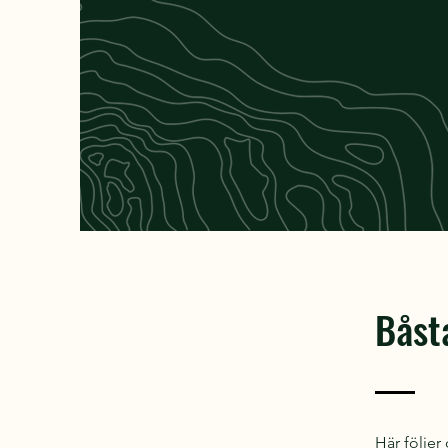
Båsta
Här följer