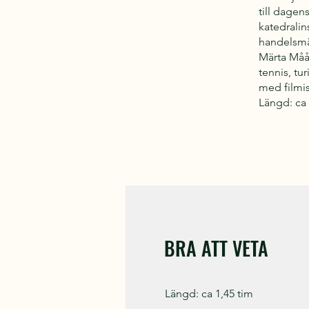
till dagen
katedral­i
handelsmän
Märta Måå
tennis, tu
med filmis
Längd: ca 
BRA ATT VETA
Längd: ca 1,45 tim