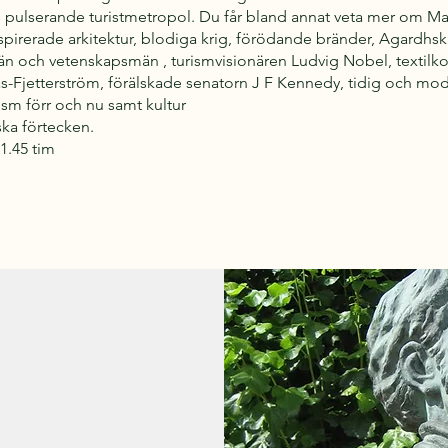
s pulserande turistmetropol. Du får bland annat veta mer om Ma
nspirerade arkitektur, blodiga krig, förödande bränder, Agardhsk
 och veten­skapsmän , turismvisionären Ludvig Nobel, textilko
s-Fjetterström, förälskade senatorn J F Kennedy, tidig och mo
rism förr och nu samt kultur
ka förtecken.
1.45 tim