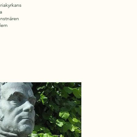
riakyrkans
a
nst­nären
dern