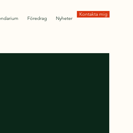
Kontakta mig
endarium
Föredrag
Nyheter