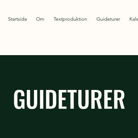
Startsida
Om
Textproduktion
Guideturer
Kal
GUIDETURER