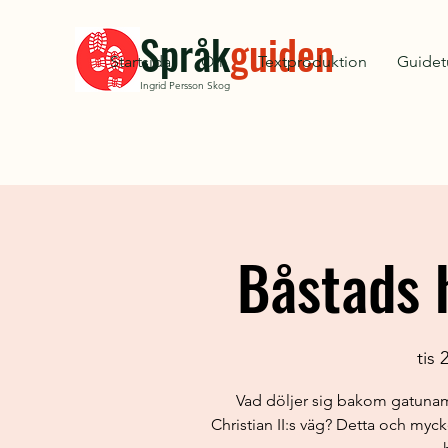
Språk
guiden
Startsida
Om
Textproduktion
Guidet
Ingrid Persson Skog
Båstads h
tis 2
Vad döljer sig bakom gatuna
Christian II:s väg? Detta och myc