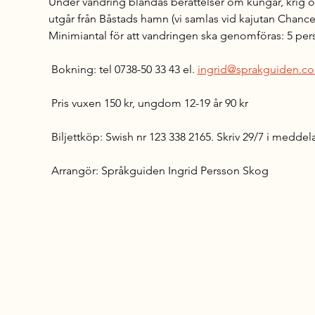
Under vandring blandas berättelser om kungar, krig o
utgår från Båstads hamn (vi samlas vid kajutan Chance
Minimiantal för att vandringen ska genomföras: 5 per
 Bokning: tel 0738-50 33 43 el. 
ingrid@sprakguiden.c
 Pris vuxen 150 kr, ungdom 12-19 år 90 kr
 Biljettköp: Swish nr 123 338 2165. Skriv 29/7 i meddel
 Arrangör: Språkguiden Ingrid Persson Skog