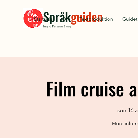
Språk
guiden
Startsida
Om
Textproduktion
Guidet
Ingrid Persson Skog
Film cruise 
sön 16 a
More informa