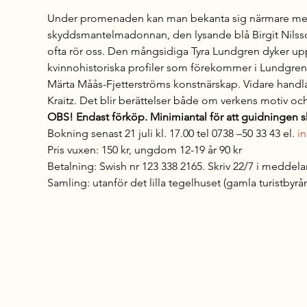
Under promenaden kan man bekanta sig närmare med Mar
skyddsmantelmadonnan, den lysande blå Birgit Nilsson-
ofta rör oss. Den mångsidiga Tyra Lundgren dyker upp
kvinnohistoriska profiler som förekommer i Lundgren
Märta Måås-Fjetterströms konstnärskap. Vidare handla
Kraitz. Det blir berättelser både om verkens motiv och
OBS! Endast förköp. Minimiantal för att guidningen 
Bokning senast 21 juli kl. 17.00 tel 0738 –50 33 43 el. 
i
Pris vuxen: 150 kr, ungdom 12-19 år 90 kr
Betalning: Swish nr 123 338 2165. Skriv 22/7 i meddela
Samling: utanför det lilla tegelhuset (gamla turistbyr