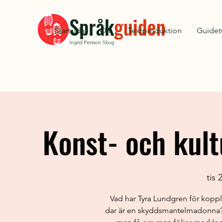
Språk
guiden
Startsida
Om
Textproduktion
Guidet
Ingrid Persson Skog
Konst- och kult
tis 2
Vad har Tyra Lundgren för koppli
dar är en skyddsmantelmadonna? S