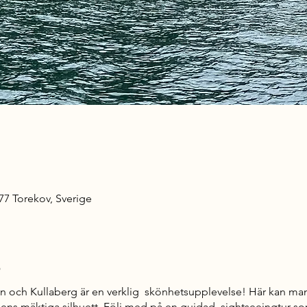
77 Torekov, Sverige
t
 och Kullaberg är en verklig skönhetsupplevelse! Här kan man gl
ens mäktiga silhuett. Följ med på en guidad sightseeingtur so