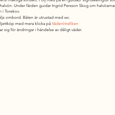
ahalvön. Under färden guidar Ingrid Persson Skog om halvöarnas
n i Torekov.
säljs ombord. Båten är utrustad med wc.
iljettköp med mera klicka på
Väderötrafiken
 sig för ändringar i händelse av dåligt väder.