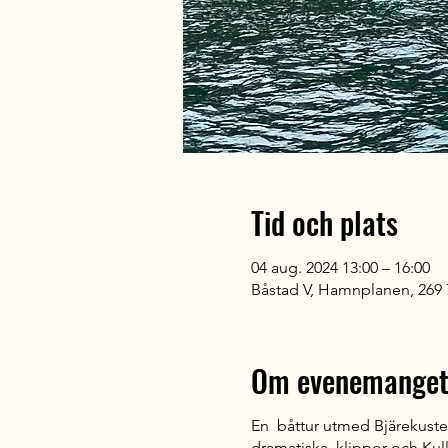
Tid och plats
04 aug. 2024 13:00 – 16:00
Båstad V, Hamnplanen, 269 
Om evenemange
En båttur utmed Bjärekusten
dramatiska klippor och Kull