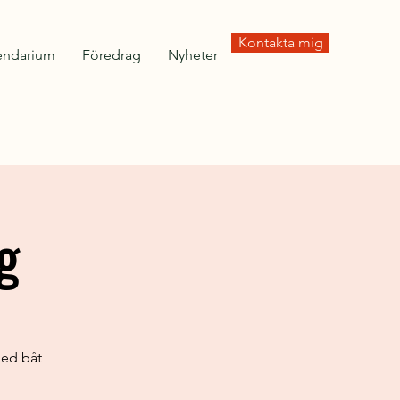
Kontakta mig
endarium
Föredrag
Nyheter
g
med båt