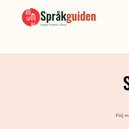
Språk
guiden
Ingrid Persson Skog
Följ m