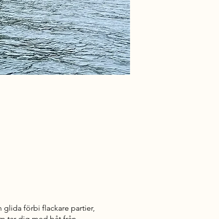
ida förbi flackare partier,
m tar dig med båt från