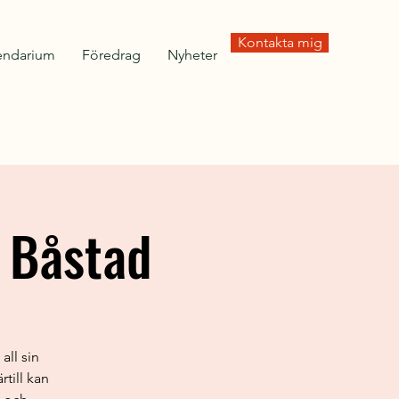
Kontakta mig
endarium
Föredrag
Nyheter
i Båstad
all sin
till kan