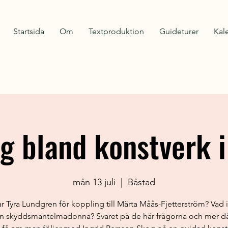
Startsida
Om
Textproduktion
Guideturer
Kal
g bland konstverk 
mån 13 juli
  |  
Båstad
r Tyra Lundgren för koppling till Märta Måås-Fjetterström? Vad i 
en skyddsmantelmadonna? Svaret på de här frågorna och mer där