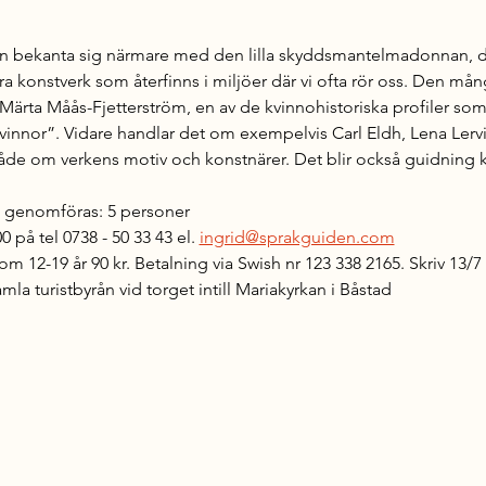
bekanta sig närmare med den lilla skyddsmantelmadonnan, den
ra konstverk som återfinns i miljöer där vi ofta rör oss. Den må
 Märta Måås-Fjetterström, en av de kvinnohistoriska profiler s
nnor”. Vidare handlar det om exempelvis Carl Eldh, Lena Lervi
 både om verkens motiv och konstnärer. Det blir också guidning k
ka genomföras: 5 personer
0 på tel 0738 - 50 33 43 el. 
ingrid@sprakguiden.com
om 12-19 år 90 kr. Betalning via Swish nr 123 338 2165. Skriv 13/
amla turistbyrån vid torget intill Mariakyrkan i Båstad