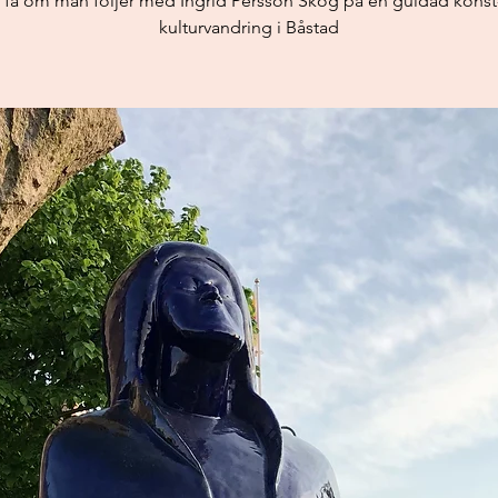
få om man följer med Ingrid Persson Skog på en guidad kons
kulturvandring i Båstad