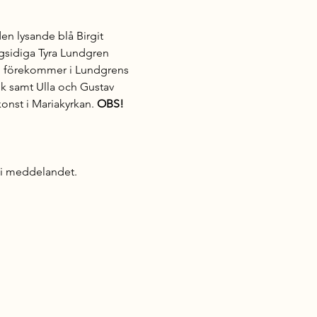
 lysande blå Birgit 
ngsidiga Tyra Lundgren 
om förekommer i Lundgrens 
k samt Ulla och Gustav 
onst i Mariakyrkan. 
OBS! 
7 i meddelandet.