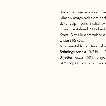
Under promenaden kan man 
Nilsson-statyn och flera and
dyker upp med sin relief av
monumental-verk ”Märkeskvi
Kraitz. Det blir berättelser
Endast förköp.
Minimiantal för att turen s
Bokning: 
senast 13/7 kl. 14.0
Biljetter:
 vuxen 150 kr, ungd
Samling:
 kl. 17.25 utanför g