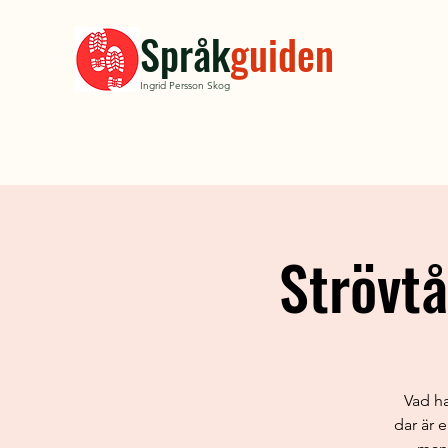
Språk
guiden
Ingrid Persson Skog
Strövtå
Vad ha
dar är 