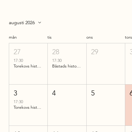
augusti 2026
mån
tis
ons
tor
27
28
29
17:30
17:30
Torekovs historia
Båstads historia del 2
3
4
5
17:30
Torekovs historia