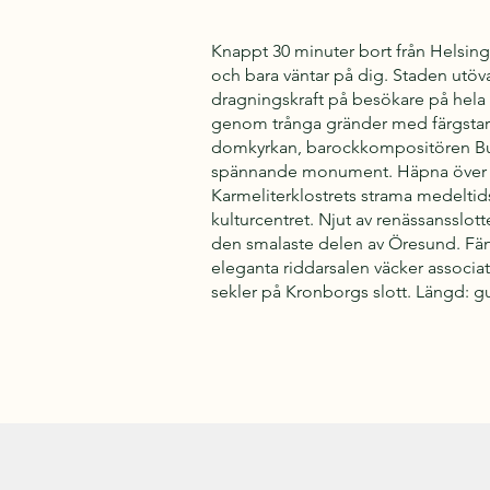
Knappt 30 minuter bort från Helsin
och bara väntar på dig. Staden utöv
dragningskraft på besökare på hela
genom trånga gränder med färgstar
domkyrkan, barockkompositören Bu
spännande monument. Häpna över k
Karmeliterklostrets strama medeltids
kulturcentret. Njut av renässansslott
den smalaste delen av Öresund. Fän
eleganta riddarsalen väcker associat
sekler på Kronborgs slott. Längd: gu