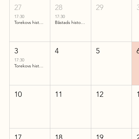
27
28
29
17:30
17:30
Torekovs historia
Båstads historia del 2
3
4
5
17:30
Torekovs historia
10
11
12
17
18
19