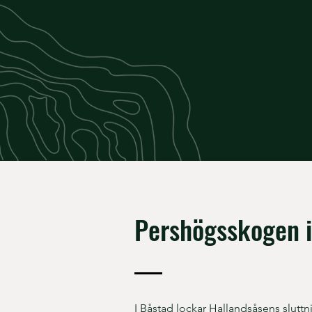
Pershögsskogen i
I Båstad lockar Hallandsåsens sluttn