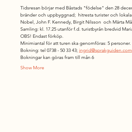
Tidsresan börjar med Båstads "födelse" den 28 decemb
bränder och uppbyggnad;  hitresta turister och lokala
Nobel, John F. Kennedy, Birgit Nilsson  och Märta Måås
Samling: kl. 17.25 utanför f.d. turistbyrån bredvid Mar
OBS! Endast förköp.
Minimiantal för att turen ska genomföras: 5 personer.
Bokning: tel 0738 - 50 33 43; 
ingrid@sprakguiden.com
Bokningar kan göras fram till mån 6
Show More