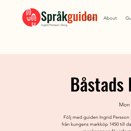
Språk
guiden
Start
About
Gu
Ingrid Persson Skog
Båstads h
Mon 
Följ med guiden Ingrid Persson
från kungens markköp 1450 till da