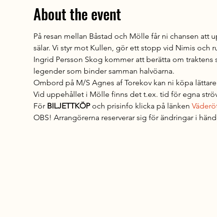
About the event
På resan mellan Båstad och Mölle får ni chansen att 
sälar. Vi styr mot Kullen, gör ett stopp vid Nimis och
Ingrid Persson Skog kommer att berätta om traktens
legender som binder samman halvöarna.
Ombord på M/S Agnes af Torekov kan ni köpa lättare fö
Vid uppehållet i Mölle finns det t.ex. tid för egna ströv
För
 BILJETTKÖP 
och prisinfo klicka på länken 
Väderöt
OBS! Arrangörerna reserverar sig för ändringar i händel