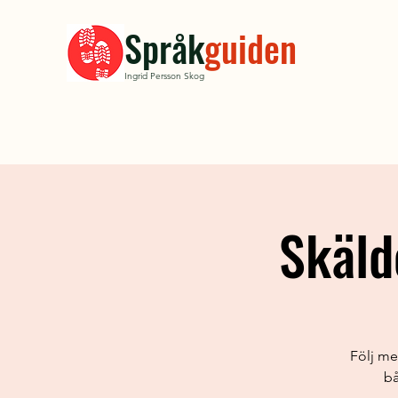
Språk
guiden
Ingrid Persson Skog
Skäld
Följ me
bå