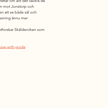
ttar om allt det vackra de 
dan mot Jonstorp och 
en att se både säl och 
yssning ännu mer 
utforskar Skälderviken som 
uise-with-guide