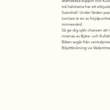
dramatiska klippor och Kull
två halvöarna har att erbjud
Svanshall. Under färden pass
tumlare är en av höjdpunkte
minnesvärd. 
Så ge dig själv chansen att
inramas av Bjäre- och Kulla
Båten avgår från centralpire
Biljettbokning via Väderötra