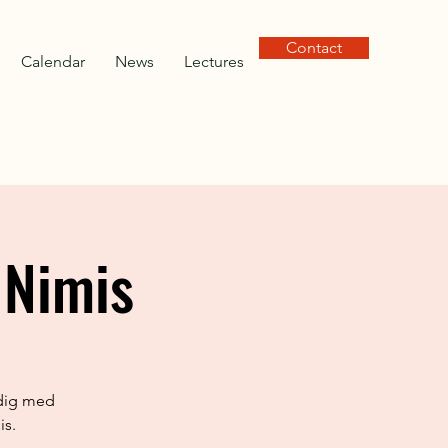
Contact
Calendar
News
Lectures
 Nimis
 dig med
is.