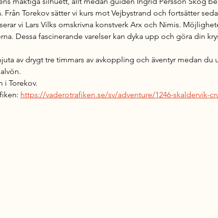
ens mäktiga silhuett, allt medan guiden Ingrid Persson Skog berä
a. Från Torekov sätter vi kurs mot Vejbystrand och fortsätter se
erar vi Lars Vilks omskrivna konstverk Arx och Nimis. Möjlighet
rna. Dessa fascinerande varelser kan dyka upp och göra din kr
 njuta av drygt tre timmars av avkoppling och äventyr medan du 
halvön.
n i Torekov.
fiken: 
https://vaderotrafiken.se/sv/adventure/1246-skaldervik-cr