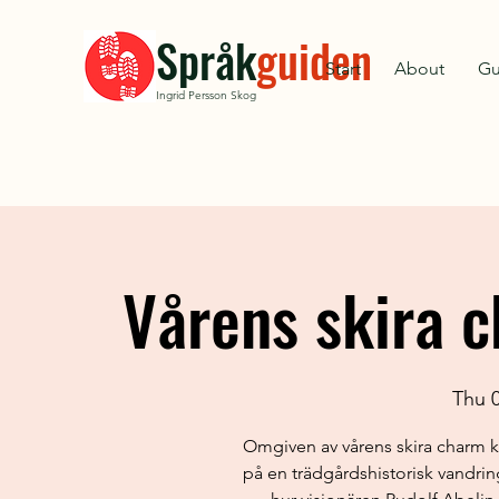
Språk
guiden
Start
About
Gu
Ingrid Persson Skog
Vårens skira 
Thu 
Omgiven av vårens skira charm 
på en trädgårdshistorisk vandrin