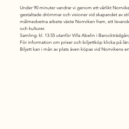
Under 90 minuter vandrar vi genom ett vårlikt Norrvike
gestaltade drömmar och visioner vid skapandet av sti
målmedvetna arbete växte Norrviken fram, ett levand
och kulturer.
Samling: kl. 13.55 utanför Villa Abelin i Barockträdgå
För information om priser och biljettköp klicka på länk
Biljett kan i mån av plats även köpas vid Norrvikens en